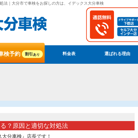
処法｜大分市で車検をお探しの方は、イデックス大分車検
車検予約
料金表
選ばれる理由
割引
あり
する？原因と適切な対処法
ス大分車検』店長です！