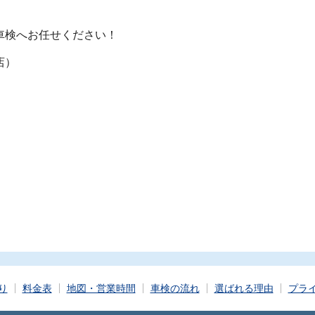
車検へお任せください！
店）
）
り
料金表
地図・営業時間
車検の流れ
選ばれる理由
プラ