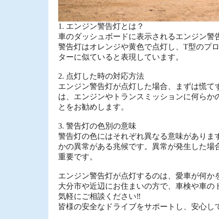
1. エンジン警告灯とは？
車のダッシュボードに表示されるエンジン警
警告灯はオレンジや黄色で点灯し、T型のプ
ターに似ていると表現しています。
2. 点灯した時の対応方法
エンジン警告灯が点灯した場合、まずは慌て
は、エンジンやトランスミッションに何らか
とをお勧めします。
3. 警告灯の色別の意味
警告灯の色にはそれぞれ異なる意味がありま
かの異常がある兆候です。異常が発生した場
重要です。
エンジン警告灯が点灯するのは、愛車が何か
大分市や近辺にお住まいの方で、車検や車の
気軽にご相談ください‼
皆様の安全なドライブをサポートし、安心し